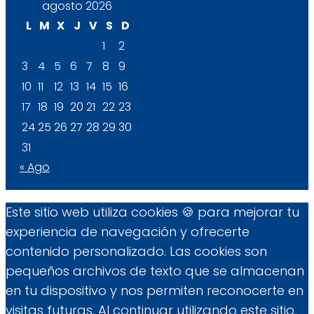
agosto 2026
L
M
X
J
V
S
D
1
2
3
4
5
6
7
8
9
10
11
12
13
14
15
16
17
18
19
20
21
22
23
24
25
26
27
28
29
30
31
« Ago
Este sitio web utiliza cookies 🍪 para mejorar tu
experiencia de navegación y ofrecerte
contenido personalizado. Las cookies son
pequeños archivos de texto que se almacenan
en tu dispositivo y nos permiten reconocerte en
visitas futuras. Al continuar utilizando este sitio,