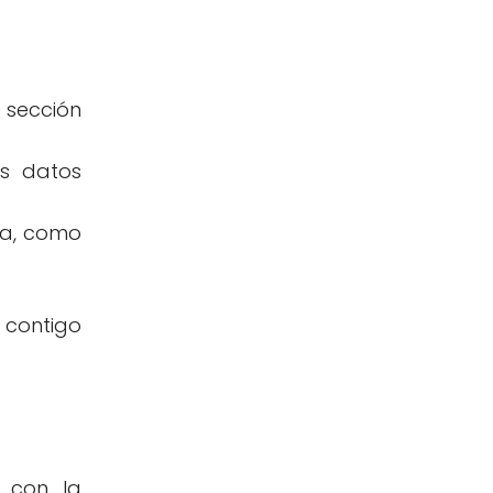
 sección
us datos
ia, como
 contigo
a con la