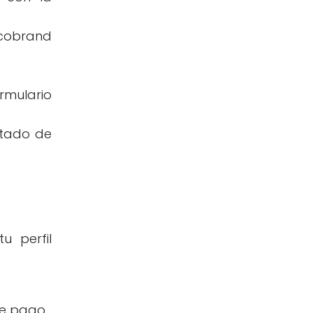
alcobrand
mulario
stado de
u perfil
de pago.