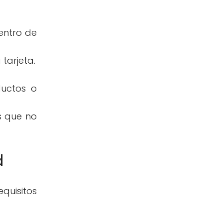
entro de
 tarjeta.
uctos o
s que no
d
quisitos