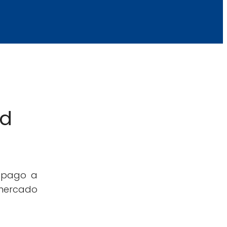
nd
e pago a
 mercado