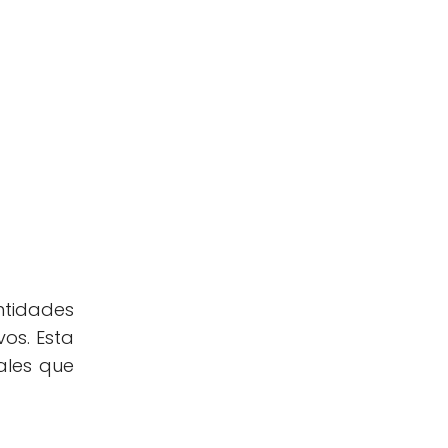
ntidades
os. Esta
ales que