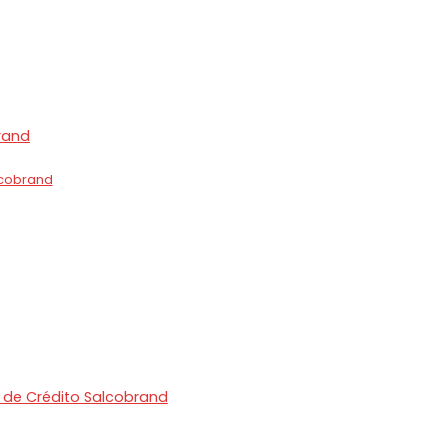
brand
lcobrand
a de Crédito Salcobrand